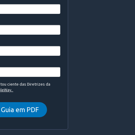
ou ciente das Diretrizes da
mpleWay.
 Guia em PDF