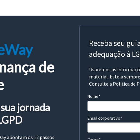
Receba seu guia
leWay
adequação à L
nança de
Usaremos as informaçõe
material. Esteja sempre
e
Consulte a
Politica de P
Nome*
 sua jornada
LGPD
Email corporativo*
Way apontam os 12 passos
Cargo*