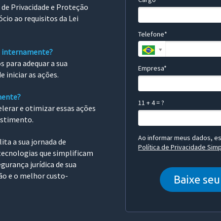
de Privacidade e Proteção
cio ao requisitos da Lei
Telefone*
s internamente?
s para adequar a sua
Empresa*
iniciar as ações.
mente?
11 + 4 = ?
lerar e otimizar essas ações
estimento.
Ao informar meus dados, est
ita a sua jornada de
Política de Privacidade Si
ecnologias que simplificam
gurança jurídica de sua
o e o melhor custo-
Baixe seu