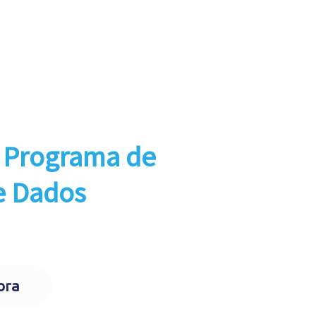
porar
teligência
o
Programa de
e Dados
ad
ora