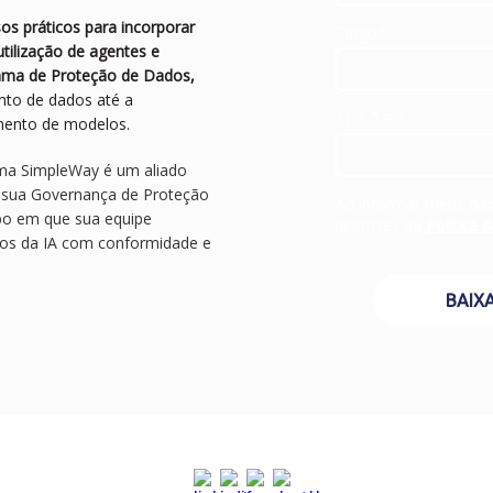
sos práticos para incorporar
Cargo*
tilização de agentes e
rama de Proteção de Dados,
nto de dados até a
11 + 5 = ?
mento de modelos.
ma SimpleWay é um aliado
a sua Governança de Proteção
Ao informar meus dad
o em que sua equipe
diretrizes da
Política 
cios da IA com conformidade e
BAIX