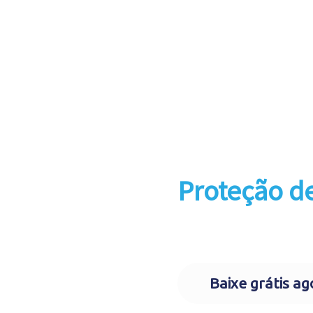
Como incor
o uso da In
Artificial n
Proteção d
Guia para downlo
Baixe grátis ag