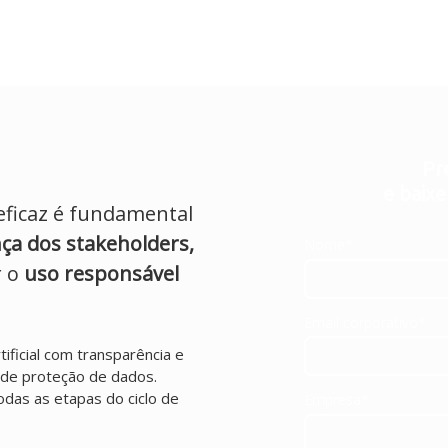
Pr
e baixe
eficaz é fundamental
ça dos stakeholders,
Nome*
r o
uso responsável
Email corporativo*
tificial com transparência e
de proteção de dados.
odas as etapas do ciclo de
Empresa*