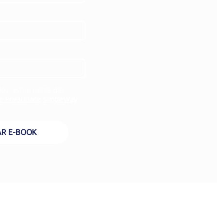
os, estou ciente das
de Privacidade SimpleWay
AR E-BOOK